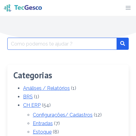
Skip
to
content
Search
for:
Categorias
Análises / Relatórios
(1)
BRS
(1)
CH ERP
(54)
Configurações/ Cadastros
(12)
Entradas
(7)
Estoque
(8)