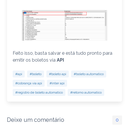
Feito isso, basta salvar e está tudo pronto para
emitir os boletos via
API
#api
#boleto
#boleto api
#boleto automatico
#cobrança via api
#inter api
#registro de boleto automatico
#retorno automatico
Deixe um comentário
0