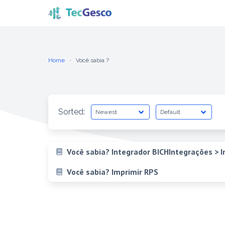
Skip
to
content
Home
Você sabia ?
Sorted:
Você sabia? Integrador BICHIntegrações > I
Você sabia? Imprimir RPS